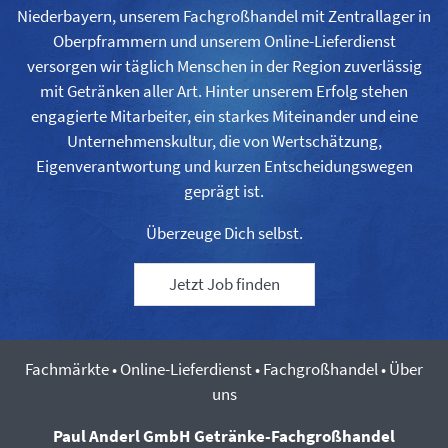
Niederbayern, unserem Fachgroßhandel mit Zentrallager in
Oberpframmern und unserem Online-Lieferdienst
versorgen wir täglich Menschen in der Region zuverlässig
mit Getränken aller Art. Hinter unserem Erfolg stehen
engagierte Mitarbeiter, ein starkes Miteinander und eine
Unternehmenskultur, die von Wertschätzung,
Eigenverantwortung und kurzen Entscheidungswegen
geprägt ist.
Überzeuge Dich selbst.
Jetzt Job finden
Fachmärkte
•
Online-Lieferdienst
•
Fachgroßhandel
•
Über
uns
Paul Anderl GmbH
Getränke-Fachgroßhandel